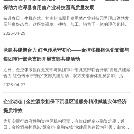
保助力临潭县食用菌产业科技园高质量发展
奋进春日，生机盎然。甘南州临潭县食用菌产业科技园呈现出蓬勃发
展的良好态势。这座集研发、种植、加工、销售于一体的现代化特色
产业园区，从一片待开发地块实现跨越式发展，离不开金控甘南担保
2026-04-29
四轮阶梯式、全周期精准担保支持。公司投放担保资金2000万元，以
政策性金融活水精准滴灌，为县域特色产业与乡村振兴发展筑牢根
基、赋能升级。2023年，临潭县将...
党建共建聚合力 红色传承守初心——金控张掖担保党支部与
集团审计部党支部开展支部共建活动
近日，金控张掖担保党支部与集团审计部党支部联合开展“党建共建聚
合力 红色传承守初心”支部共建活动，双方支部全体党员参加。活动
伊始，全体党员集中学习了习近平总书记关于树立和践行正确政绩观
2026-04-27
的重要论述，筑牢思想基础。随后，大家前往肃南县石窝会议纪念
馆，在烈士纪念碑前深切缅怀革命先烈，认真聆听红西路军转战祁连
山的悲壮历程，通过历史实物与...
企业动态 | 金控酒泉担保下沉县区送服务精准赋能实体经济
提质增效
为切实履行政府性融资担保机构职责，有效破解企业融资难题，近
日，金控酒泉担保以“陇金担·泉融先锋”党建品牌建设为引领，由党支
部书记带队、党员突击队牵头，组建党员先锋队赴各县市区开展融资