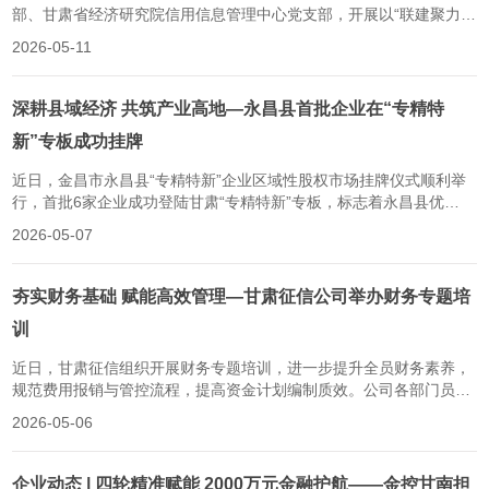
部、甘肃省经济研究院信用信息管理中心党支部，开展以“联建聚力开
新局政企携手促发展”主题党建联建活动，推动党建成效转化为“甘肃
2026-05-11
信易贷・陇信通”平台高质量发展动能，助力全省营商环境优化。活动
现场，甘肃省经济研究院党委委员、副院长邓育洲领誓，全体党员重
温入党誓词；甘肃省营商环...
深耕县域经济 共筑产业高地—永昌县首批企业在“专精特
新”专板成功挂牌
近日，金昌市永昌县“专精特新”企业区域性股权市场挂牌仪式顺利举
行，首批6家企业成功登陆甘肃“专精特新”专板，标志着永昌县优
质“专精特新”企业正式迈入资本市场发展新阶段。永昌县委书记马寿
2026-05-07
龙、甘肃股权交易中心负责人出席仪式并致辞。中国人民银行金昌市
分行副行长陈海燕，县委副书记、河西堡镇党委书记、永昌工业园区
党工委书记刘吉军，副县长毛...
夯实财务基础 赋能高效管理—甘肃征信公司举办财务专题培
训
近日，甘肃征信组织开展财务专题培训，进一步提升全员财务素养，
规范费用报销与管控流程，提高资金计划编制质效。公司各部门员工
参加学习。培训紧扣经营实际和工作痛点，围绕财务报表解读、资金
2026-05-06
计划管理、财务系统实操三个重点内容展开培训。在财务报表解读环
节，系统讲解三大财务报表核心指标与研判方法，引导全员梳理财务
思维。资金计划管理环节，明确...
企业动态 | 四轮精准赋能 2000万元金融护航——金控甘南担