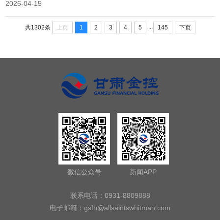
2026-04-15
担保下沉服务，通过现场办理、精准对接、全程跟踪模式，把金融服
务送到企业“家门口”。一、现场快办解企忧高效服务暖民心聚焦小微
...
企业“短、小、频、急”融资...
上页
1
2
3
4
5
145
下页
共1302条
微信公众号
新闻APP
联系电话：0931-8809888
电子邮箱：
gsfh@allsaintswhitman.com