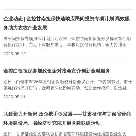
企业动态 | 金控甘南担保快速响应民间投资专项计划 高效服
务助力农牧产业发展
自民间投资专项担保计划启动以来，金控甘南担保充分发挥政策性融
资担保功能，主动下沉服务重心，积极对接银行机构，全力打通金融
支持实体经济“最后一公里”。近日，金控甘南担保高效落地一笔民间
2026-05-12
投资专项担保业务，成功为夏河县达麦乡当浪沟蓝天奶牛养殖牧民专
业合作社提供融资担保支持，以高效服务为农牧民扩大生产注入发展
活水。该合作社立足牧区发展...
金控白银担保参加政银企对接会宣介创新金融服务
近日，白银市2026年政银企保融资对接会议召开。市委副书记、市长
张延保出席并讲话，强调要深化协同联动、创新合作模式，以金融赋
能地方经济高质量发展。金控白银担保公司作为金融机构代表受邀参
2026-05-11
会，现场推介特色金融产品、分享创新实践。会上，金控白银担立足
服务实体经济主责主业，聚焦中小微企业融资痛点，介绍定制化担保
产品，通过简化审批流程、压降...
联建聚力开新局 政企携手促发展——甘肃征信与甘肃省营商
环境建设局、省经济研究院开展党建联建活动
近日，甘肃征信党支部联合甘肃省营商环境建设局信用建设处党支