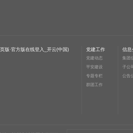
页版·官方版在线登入_开云(中国)
党建工作
信息
党建动态
集团
平安建设
子公
专题专栏
公告
群团工作