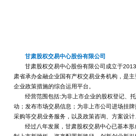
甘肃股权交易中心股份有限公司
甘肃股权交易中心股份有限公司成立于201
肃省承办金融企业国有产权交易业务机构，是主
企业政策措施的综合运用平台。
经营范围包括:为非上市企业的股权登记、
动；发布市场交易信息；为非上市公司进场挂牌
采购等交易业务服务，以及政策咨询、方案设计
经过八年发展，甘肃股权交易中心已基本形