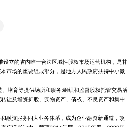
府批准设立的省内唯一合法区域性股权市场运营机构，是
资本市场的重要组成部分，是地方人民政府扶持中小微
范、培育等提供场所和服务;组织和监督股权托管交易
权转让及增资扩股、实物资产、债权、不良资产和集中
务和融资服务四大业务体系，成为企业融资新通道，改