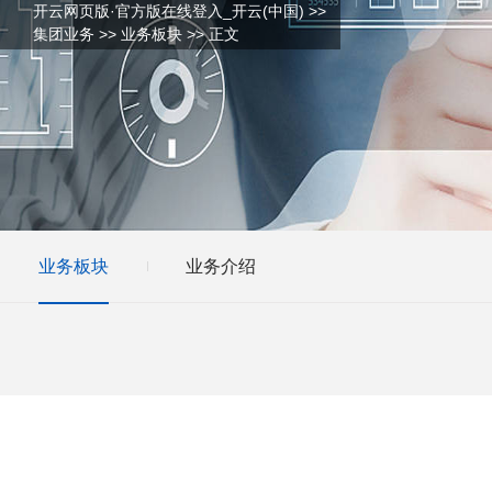
开云网页版·官方版在线登入_开云(中国)
>>
集团业务
>>
业务板块
>> 正文
业务板块
业务介绍